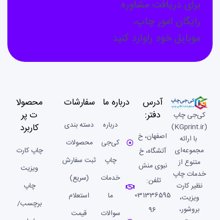
برای دریافت مشاوره
رایگان امور چاپ،
موبایل خود راوارد کنید
آدرس
درباره ما
سفارشات
محصولا
دفتر:
ت پر
کی‌جی چاپ
درباره
دسته بندی
کاربرد
(KGprint.ir)
اصفهان، خ
با ارائه
کی‌جی
محصولات
مجموعه‌ای
چاپ کارت
آتشگاه، خ
چاپ
ثبت سفارش
متنوع از
نبوی منش
ویزیت
خدمات چاپ
خدمات
(سریع)
تلفن:
نظیر کارت
چاپ
031336595
ما
استعلام
ویزیت،
برچسب/
بروشور،
96
سوالات
قیمت