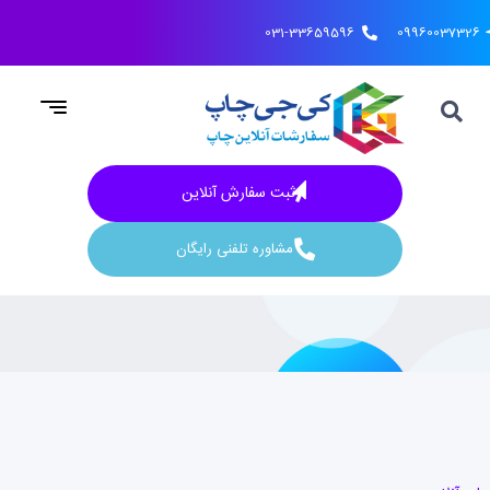
031-33659596
09960037326
ثبت سفارش آنلاین
مشاوره تلفنی رایگان