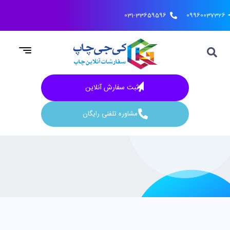
031-33659596
09960037326
ثبت سفارش آنلاین
مشاوره تلفنی رایگان