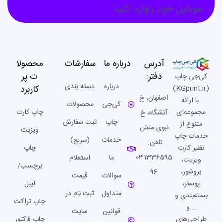
موبایل خود راوارد کنید
آدرس
درباره ما
سفارشات
محصولا
دفتر:
ت پر
کی‌جی چاپ
درباره
دسته بندی
کاربرد
(KGprint.ir)
اصفهان، خ
با ارائه
کی‌جی
محصولات
مجموعه‌ای
چاپ کارت
آتشگاه، خ
چاپ
ثبت سفارش
متنوع از
نبوی منش
ویزیت
خدمات چاپ
خدمات
(سریع)
تلفن:
نظیر کارت
چاپ
031336595
ما
استعلام
ویزیت،
برچسب/
بروشور،
96
سوالات
قیمت
پوستر،
لیبل
متداول
ثبت نام در
بسته‌بندی و
چاپ تراکت
… و
قوانین
سایت
طراحی‌های
چاپ فاکتور