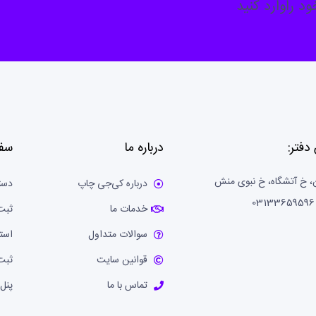
د راوارد کنید
دفتر:
درباره ما
سف
، خ آتشگاه، خ نبوی منش
درباره کی‌جی چاپ
دست
خدمات ما
ثبت
سوالات متداول
است
قوانین سایت
ثبت
تماس با ما
پنل 