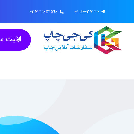
031-33659596
09960037326
ثبت سف