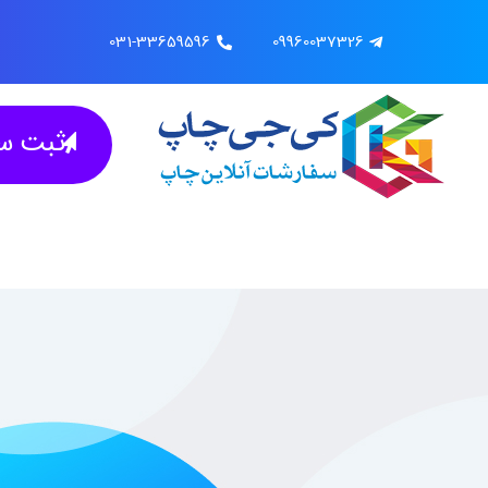
031-33659596
09960037326
ثبت سف