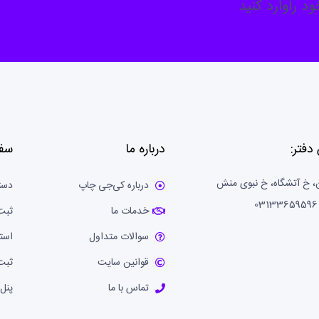
د راوارد کنید
دفتر:
درباره ما
سف
، خ آتشگاه، خ نبوی منش
درباره کی‌جی چاپ
دست
خدمات ما
ثبت
سوالات متداول
است
قوانین سایت
ثبت
تماس با ما
پنل 