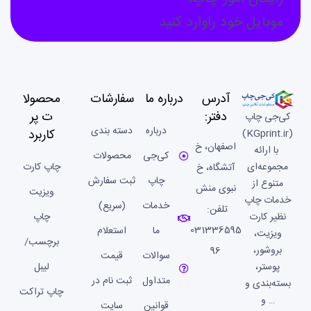
موبایل خود راوارد کنید
آدرس
درباره ما
سفارشات
محصولا
دفتر:
ت پر
کی‌جی چاپ
درباره
دسته بندی
کاربرد
(KGprint.ir)
اصفهان، خ
با ارائه
کی‌جی
محصولات
مجموعه‌ای
چاپ کارت
آتشگاه، خ
چاپ
ثبت سفارش
متنوع از
نبوی منش
ویزیت
خدمات چاپ
خدمات
(سریع)
تلفن:
نظیر کارت
چاپ
031336595
ما
استعلام
ویزیت،
برچسب/
بروشور،
96
سوالات
قیمت
پوستر،
لیبل
متداول
ثبت نام در
بسته‌بندی و
چاپ تراکت
… و
قوانین
سایت