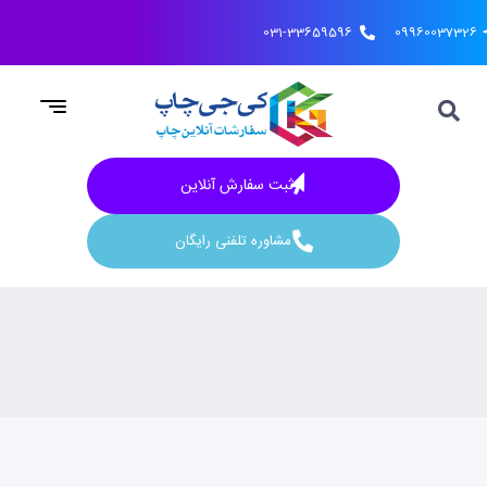
031-33659596
09960037326
ثبت سفارش آنلاین
مشاوره تلفنی رایگان