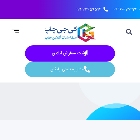
031-33659596
09960037326
ثبت سفارش آنلاین
مشاوره تلفنی رایگان