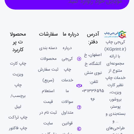
موبایل خود راوارد کنید
آدرس
درباره ما
سفارشات
محصولا
دفتر:
ت پر
کی‌جی چاپ
درباره
دسته بندی
کاربرد
(KGprint.ir)
اصفهان، خ
با ارائه
کی‌جی
محصولات
مجموعه‌ای
چاپ کارت
آتشگاه، خ
چاپ
ثبت سفارش
متنوع از
نبوی منش
ویزیت
خدمات چاپ
خدمات
(سریع)
تلفن:
نظیر کارت
چاپ
031336595
ما
استعلام
ویزیت،
برچسب/
بروشور،
96
سوالات
قیمت
پوستر،
لیبل
متداول
ثبت نام در
بسته‌بندی و
چاپ تراکت
… و
قوانین
سایت
طراحی‌های
چاپ فاکتور