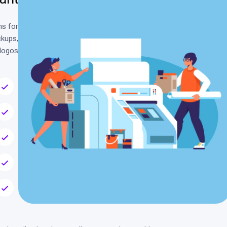
ant
ns for
ckups,
logos.