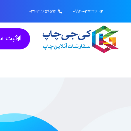
031-33659596
09960037326
ثبت سف