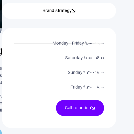
Brand strategy
Monday - Friday 9.00 - 20.00
g
Saturday 10.00 - 16.00
ve
Sunday 9.30 - 18.00
ss
d.
Friday 9.30 - 18.00
e,
nc
Call to action
i.