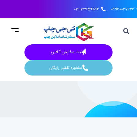
031-33659596
09960037326
ثبت سفارش آنلاین
مشاوره تلفنی رایگان