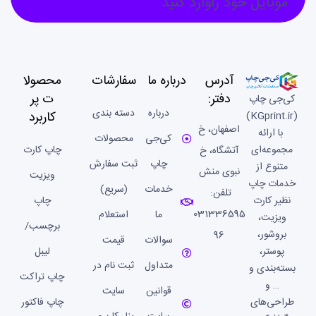
موبایل خود راوارد کنید
آدرس
درباره ما
سفارشات
محصولا
دفتر:
ت پر
کی‌جی چاپ
درباره
دسته بندی
کاربرد
(KGprint.ir)
اصفهان، خ
با ارائه
کی‌جی
محصولات
مجموعه‌ای
چاپ کارت
آتشگاه، خ
چاپ
ثبت سفارش
متنوع از
نبوی منش
ویزیت
خدمات چاپ
خدمات
(سریع)
تلفن:
نظیر کارت
چاپ
031336595
ما
استعلام
ویزیت،
برچسب/
بروشور،
96
سوالات
قیمت
پوستر،
لیبل
متداول
ثبت نام در
بسته‌بندی و
چاپ تراکت
… و
قوانین
سایت
طراحی‌های
چاپ فاکتور