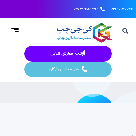
031-33659596
09960037326
ثبت سفارش آنلاین
مشاوره تلفنی رایگان