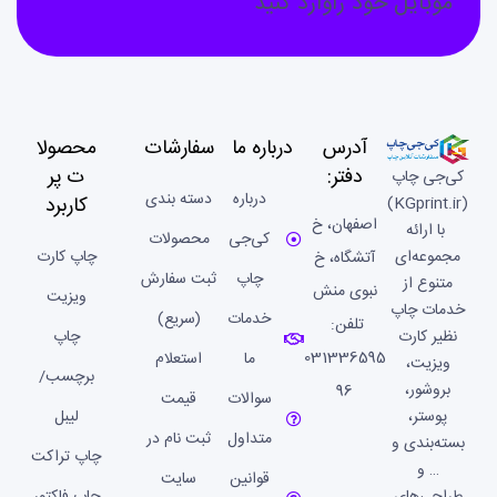
موبایل خود راوارد کنید
آدرس
درباره ما
سفارشات
محصولا
دفتر:
ت پر
کی‌جی چاپ
درباره
دسته بندی
کاربرد
(KGprint.ir)
اصفهان، خ
با ارائه
کی‌جی
محصولات
مجموعه‌ای
چاپ کارت
آتشگاه، خ
چاپ
ثبت سفارش
متنوع از
نبوی منش
ویزیت
خدمات چاپ
خدمات
(سریع)
تلفن:
نظیر کارت
چاپ
031336595
ما
استعلام
ویزیت،
برچسب/
بروشور،
96
سوالات
قیمت
پوستر،
لیبل
متداول
ثبت نام در
بسته‌بندی و
چاپ تراکت
… و
قوانین
سایت