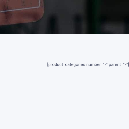
[product_categories number=”0″ parent=”0″]