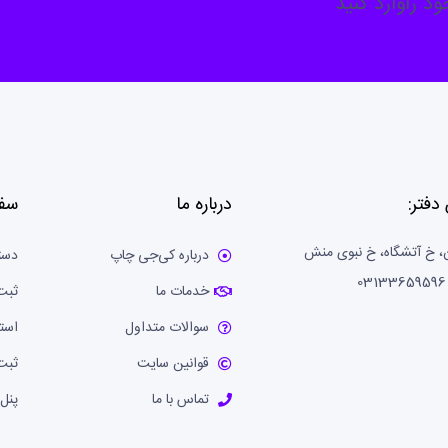
د راوارد کنید
دفتر:
درباره ما
سف
، خ آتشگاه، خ نبوی منش
درباره کی‌جی چاپ
دست
خدمات ما
ثبت
سوالات متداول
است
قوانین سایت
ثبت
تماس با ما
پنل 