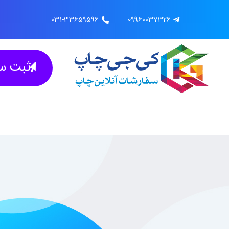
031-33659596
09960037326
ثبت سف